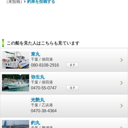
（未投稿）
釣果を投稿する
この船を見た人はこちらも見ています
東丸
千葉 / 保田港
080-8108-2916
弥生丸
千葉 / 保田港
0470-55-0747
光艶丸
千葉 / 乙浜港
0470-38-4364
釣丸
千葉 / 勝浦港