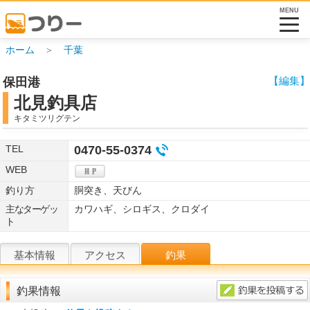
MENU
ホーム
＞
千葉
【編集】
保田港
北見釣具店
キタミツリグテン
TEL
0470-55-0374
WEB
釣り方
胴突き、天びん
主なターゲッ
カワハギ、シロギス、クロダイ
ト
基本情報
アクセス
釣果
釣果情報