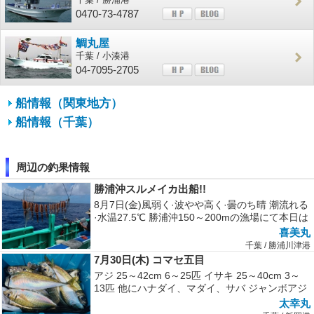
0470-73-4787
鯛丸屋
千葉 / 小湊港
04-7095-2705
船情報（関東地方）
船情報（千葉）
周辺の釣果情報
勝浦沖スルメイカ出船!!
8月7日(金)風弱く·波やや高く·曇のち晴 潮流れる
·水温27.5℃ 勝浦沖150～200mの漁場にて本日は
まだ海上は...
喜美丸
千葉 / 勝浦川津港
7月30日(木) コマセ五目
アジ 25～42cm 6～25匹 イサキ 25～40cm 3～
13匹 他にハナダイ、マダイ、サバ ジャンボアジ
が好調でし...
太幸丸