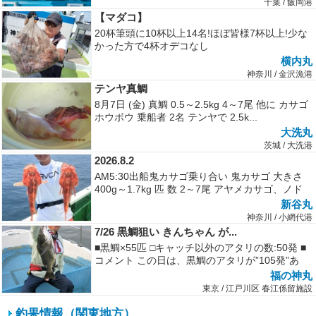
千葉 / 飯岡港
【マダコ】
20杯筆頭に10杯以上14名!ほぼ皆様7杯以上!少な
かった方で4杯オデコなし
横内丸
神奈川 / 金沢漁港
テンヤ真鯛
8月7日 (金) 真鯛 0.5～2.5kg 4～7尾 他に カサゴ
ホウボウ 乗船者 2名 テンヤで 2.5k...
大洗丸
茨城 / 大洗港
2026.8.2
AM5:30出船鬼カサゴ乗り合い 鬼カサゴ 大きさ
400g～1.7kg 匹 数 2～7尾 アヤメカサゴ、ノド
ク...
新谷丸
神奈川 / 小網代港
7/26 黒鯛狙い きんちゃん が...
■黒鯛×55匹 □キャッチ以外のアタリの数:50発 ■
コメント この日は、黒鯛のアタリが”105発”あ
り、キャッチ数が”...
福の神丸
東京 / 江戸川区 春江係留施設
釣果情報（関東地方）