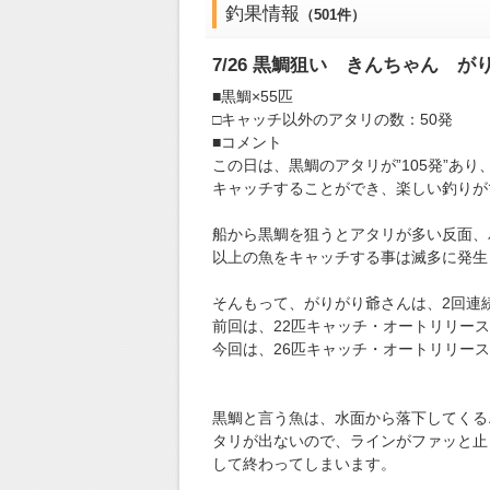
釣果情報
（501件）
7/26 黒鯛狙い きんちゃん が
■黒鯛×55匹
□キャッチ以外のアタリの数：50発
■コメント
この日は、黒鯛のアタリが”105発”あり、
キャッチすることができ、楽しい釣りが
船から黒鯛を狙うとアタリが多い反面、バ
以上の魚をキャッチする事は滅多に発生
そんもって、がりがり爺さんは、2回連
前回は、22匹キャッチ・オートリリース
今回は、26匹キャッチ・オートリリース
黒鯛と言う魚は、水面から落下してくる
タリが出ないので、ラインがファッと止
して終わってしまいます。