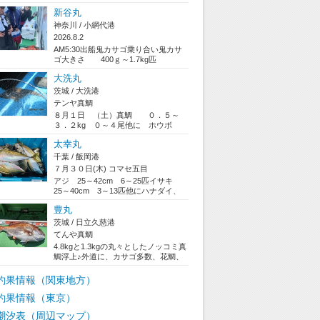
150～200mの漁場にて本日...
新谷丸
神奈川 / 小網代港
2026.8.2
AM5:30出船鬼カサゴ乗り合い鬼カサ
ゴ大きさ 400ｇ～1.7kg匹
数 2～7尾アヤメカサゴ、ノドク...
大洗丸
茨城 / 大洗港
テンヤ真鯛
８月１日 （土）真鯛 ０．５～
３．２kg ０～４尾他に ホウボ
ウ カサゴ ムシガレイ ガン
太幸丸
ゾウヒラメ ...
千葉 / 飯岡港
７月３０日(木) コマセ五目
アジ 25～42cm 6～25匹イサキ
25～40cm 3～13匹他にハナダイ、
マダイ、サバジャンボアジが好...
豊丸
茨城 / 日立久慈港
てんや真鯛
4.8kgと1.3kgの丸々としたノッコミ真
鯛浮上♪外道に、カサゴ多数、花鯛、
ホウボウ、イナダ、ワラサ、フグ...
釣果情報（関東地方）
釣果情報（東京）
潮汐表（周辺マップ）