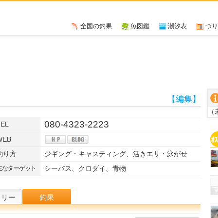
全国の釣果
魚図鑑
潮汐表
つり
【編集】
（
080-4323-2223
TEL
WEB
釣り方
ジギング・キャスティング、活きエサ・泳がせ
主なターゲット
シーバス、クロダイ、青物
W
ラリー
釣果