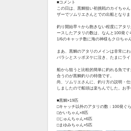
■コメント
この日は、黒鯛狙い初挑戦のカイちゃん
ザーでソムリエさんとでの出船となりま
釣り開始早々から飽きない程度にアタリ
ースしたアタリの数は、なんと100発ぐ
1/6のキャッチ数に海の神様もクロちゃ
まあ、黒鯛のアタリのメインは非常にわ
バラシとスッポヌケに泣き、たまにライ
船から狙うと比較的簡単に釣れる魚です
合うのが黒鯛釣りの特徴です。
尚、ソムリエさんに、釣り方の説明・仕
しましたので船頭は楽ちんでした。お手
■黒鯛×19匹
□キャッチ以外のアタリの数：100発ぐ
□かいちゃん×8匹
□じゅんちゃん×6匹
□まゆみちゃん×5匹