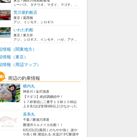
東京 / 隅田川簡易船着場
シーバス、タチウオ、マダイ、マゴチ、アジ
荒川屋釣船店
東京 / 葛西橋
アジ、イシモチ、シロギス
いわた釣船
東京 / 東大井
アジ、シロギス、イシモチ、ハゼ、アナゴ、タチウオ...
船情報（関東地方）
船情報（東京）
船情報（周辺マップ）
周辺の釣果情報
横内丸
神奈川 / 金沢漁港
【マダコ】絶好調継続中！
１７杯筆頭に二番手１５杯１０杯以
上８名!ほぼ皆様6杯以上!少なかった
方で３杯オデコなし！根掛かり無い
喜美丸
ポイント...
千葉 / 勝浦川津港
勝浦沖スルメイカ出船！！
8月2日(日)風弱くのちやや強く·波や
や高く晴·潮流れる·水温27.8℃勝浦沖