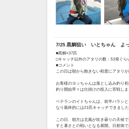
7/25 黒鯛狙い いとちゃん よ
■黒鯛×37匹
□キャッチ以外のアタリの数：53発ぐら
■コメント
この日は朝から飽きない程度にアタリが
お客様のヨッちゃんは落とし込み釣り初
釣り開始早々は仕掛けの投入に苦戦しま
ベテランのイトちゃんは、前半バラシと
なり最終的には21匹キャッチできまし
この日、朝方は北風が吹き曇りの天候で
すと暑さとの戦いとなる展開。日射病で