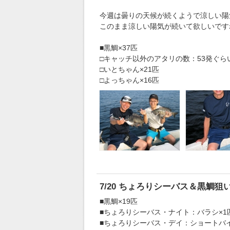
今週は曇りの天候が続くようで涼しい陽
このまま涼しい陽気が続いて欲しいです
■黒鯛×37匹
□キャッチ以外のアタリの数：53発ぐら
□いとちゃん×21匹
□よっちゃん×16匹
7/20 ちょろりシーバス＆黒鯛狙
■黒鯛×19匹
■ちょろりシーバス・ナイト：バラシ×1匹
■ちょろりシーバス・デイ：ショートバイ