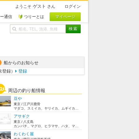
ゲスト
ようこそ
さん
ログイン
ー通信
つりーとは
船からのお知らせ
未登録）
登録
周辺の釣り船情報
豆や
東京 / 江戸川鹿骨
マダコ、スミイカ、ヤリイカ、ムギイカ、アジ、ハゼ...
アサギク
東京 / 八丈島
カンパチ、マグロ、ヒラマサ、ハタ、マダイ、モロコ...
わくわく屋