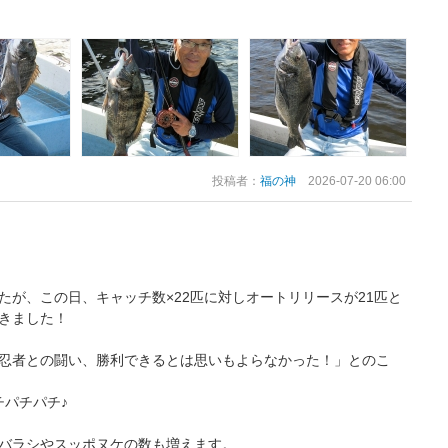
投稿者：
福の神
2026-07-20 06:00
たが、この日、キャッチ数×22匹に対しオートリリースが21匹と
きました！
忍者との闘い、勝利できるとは思いもよらなかった！」とのこ
チパチパチ♪
バラシやスッポヌケの数も増えます。