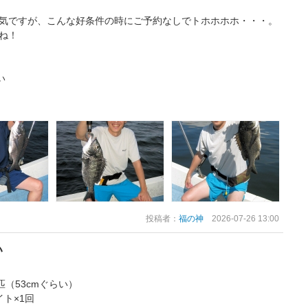
気ですが、こんな好条件の時にご予約なしでトホホホホ・・・。
ね！
い
投稿者：
福の神
2026-07-26 13:00
い
（53cmぐらい）
ト×1回