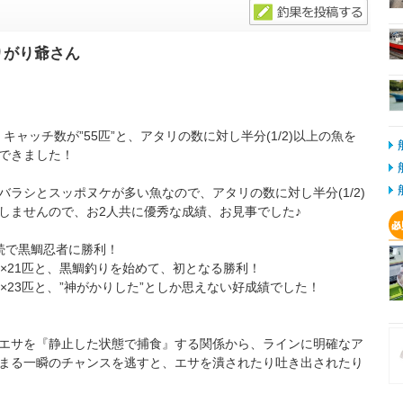
りがり爺さん
キャッチ数が”55匹”と、アタリの数に対し半分(1/2)以上の魚を
できました！
ラシとスッポヌケが多い魚なので、アタリの数に対し半分(1/2)
しませんので、お2人共に優秀な成績、お見事でした♪
続で黒鯛忍者に勝利！
×21匹と、黒鯛釣りを始めて、初となる勝利！
×23匹と、”神がかりした”としか思えない好成績でした！
エサを『静止した状態で捕食』する関係から、ラインに明確なア
まる一瞬のチャンスを逃すと、エサを潰されたり吐き出されたり