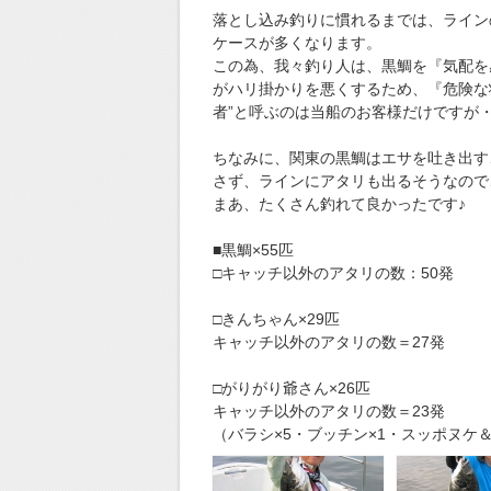
落とし込み釣りに慣れるまでは、ライン
ケースが多くなります。
この為、我々釣り人は、黒鯛を『気配を
がハリ掛かりを悪くするため、『危険な
者”と呼ぶのは当船のお客様だけですが
ちなみに、関東の黒鯛はエサを吐き出す
さず、ラインにアタリも出るそうなので
まあ、たくさん釣れて良かったです♪
■黒鯛×55匹
□キャッチ以外のアタリの数：50発
□きんちゃん×29匹
キャッチ以外のアタリの数＝27発
□がりがり爺さん×26匹
キャッチ以外のアタリの数＝23発
（バラシ×5・ブッチン×1・スッポヌケ＆