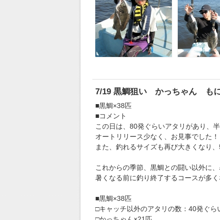
7/19 黒鯛狙い かっちゃん も
■黒鯛×38匹
■コメント
この日は、80発ぐらいアタリがあり、半
オートリリース少なく、お見事でした！
また、釣れるサイズも再び大きくなり、
これからの季節、黒鯛との闘い以外に、
暑くなる前に釣り終了するコースが多く
■黒鯛×38匹
□キャッチ以外のアタリの数：40発ぐら
□かっちゃん×21匹