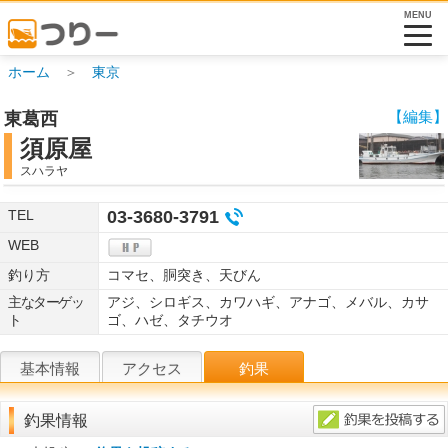
MENU
ホーム
＞
東京
【編集】
東葛西
須原屋
スハラヤ
TEL
03-3680-3791
WEB
釣り方
コマセ、胴突き、天びん
主なターゲッ
アジ、シロギス、カワハギ、アナゴ、メバル、カサ
ト
ゴ、ハゼ、タチウオ
基本情報
アクセス
釣果
釣果情報