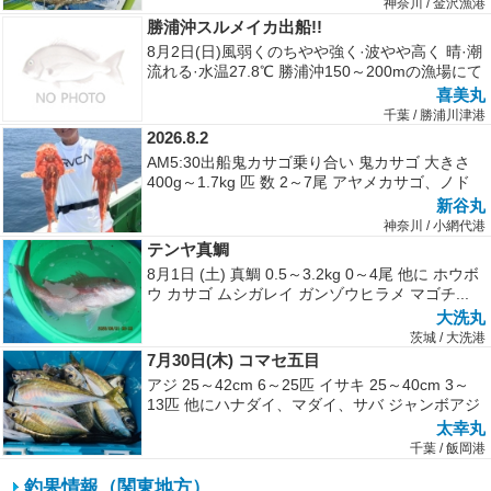
神奈川 / 金沢漁港
勝浦沖スルメイカ出船!!
8月2日(日)風弱くのちやや強く·波やや高く 晴·潮
流れる·水温27.8℃ 勝浦沖150～200mの漁場にて
本日は強烈...
喜美丸
千葉 / 勝浦川津港
2026.8.2
AM5:30出船鬼カサゴ乗り合い 鬼カサゴ 大きさ
400g～1.7kg 匹 数 2～7尾 アヤメカサゴ、ノド
ク...
新谷丸
神奈川 / 小網代港
テンヤ真鯛
8月1日 (土) 真鯛 0.5～3.2kg 0～4尾 他に ホウボ
ウ カサゴ ムシガレイ ガンゾウヒラメ マゴチ...
大洗丸
茨城 / 大洗港
7月30日(木) コマセ五目
アジ 25～42cm 6～25匹 イサキ 25～40cm 3～
13匹 他にハナダイ、マダイ、サバ ジャンボアジ
が好調でし...
太幸丸
千葉 / 飯岡港
釣果情報（関東地方）