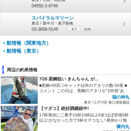
04992-2-8746
スパイラルマリーン
東京 / 新中川・奥戸新橋
03-3658-9149
船情報（関東地方）
船情報（東京）
周辺の釣果情報
7/26 黒鯛狙い きんちゃん が...
■黒鯛×55匹 □キャッチ以外のアタリの数:50発 ■
コメント この日は、黒鯛のアタリが”105発”あ
り、キャッチ数が”...
福の神丸
東京 / 江戸川区 春江係留施設
【マダコ】絶好調継続中!
17杯筆頭に二番手15杯10杯以上8名!ほぼ皆様6杯
以上!少なかった方で3杯オデコなし! 根掛かり無
いポイント主体に狙い...
横内丸