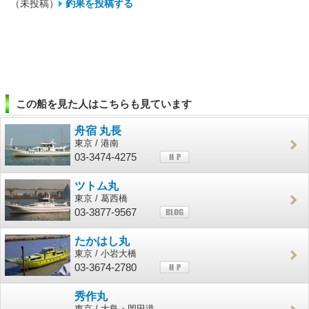
（未投稿）
釣果を投稿する
この船を見た人はこちらも見ています
舟宿 丸長
東京 / 港南
03-3474-4275
ツトム丸
東京 / 葛西橋
03-3877-9567
たかはし丸
東京 / 小岩大橋
03-3674-2780
秀作丸
東京 / 大島・岡田港