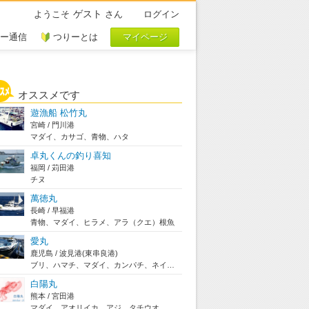
ゲスト
ようこそ
さん
ログイン
ー通信
つりーとは
オススメです
遊漁船 松竹丸
宮崎 / 門川港
マダイ、カサゴ、青物、ハタ
卓丸くんの釣り喜知
福岡 / 苅田港
チヌ
萬徳丸
長崎 / 早福港
青物、マダイ、ヒラメ、アラ（クエ）根魚
愛丸
鹿児島 / 波見港(東串良港)
ブリ、ハマチ、マダイ、カンパチ、ネイゴ、ハガツオ...
白陽丸
熊本 / 宮田港
マダイ、アオリイカ、アジ、タチウオ、アカイカ