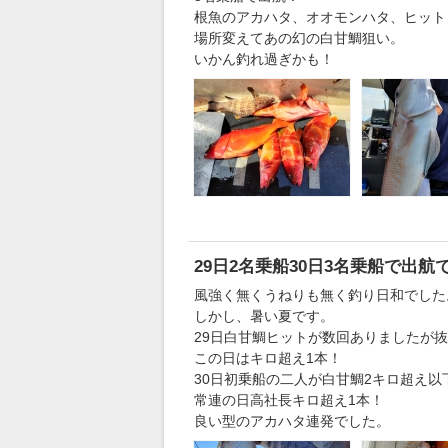
根魚のアカハタ、オオモンハタ、ヒット
場所変えてあの幻の白甘鯛狙い。
いかん釣れ過ぎかも！
29日2名乗船30日3名乗船で出航
風強く無くうねりも無く釣り日和でした
しかし、暑い夏です。
29日白甘鯛ヒットが数回ありましたが
この日はキロ超え1本！
30日初乗船の二人が白甘鯛2キロ超え以
常連の日高社長キロ超え1本！
良い型のアカハタ連発でした。