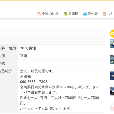
全国の釣果
魚図鑑
潮汐表
つり
年齢・性別
30代 男性
住所
宮崎
趣味
自己紹介
宏丸、船長の原です。
連絡先
090-5385－7308
宮崎県日南の水島沖水深30～80をジギング、タイ
ラバで御案内致します。
料金お一人1万円、二人以上7500円でお一人7500
円、
お一人からでも出航いたします。