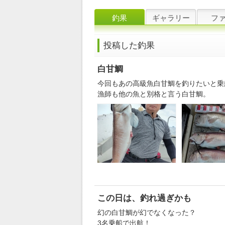
釣果
ギャラリー
フ
投稿した釣果
白甘鯛
今回もあの高級魚白甘鯛を釣りたいと乗
漁師も他の魚と別格と言う白甘鯛。
この日は、釣れ過ぎかも
幻の白甘鯛が幻でなくなった？
3名乗船で出航！