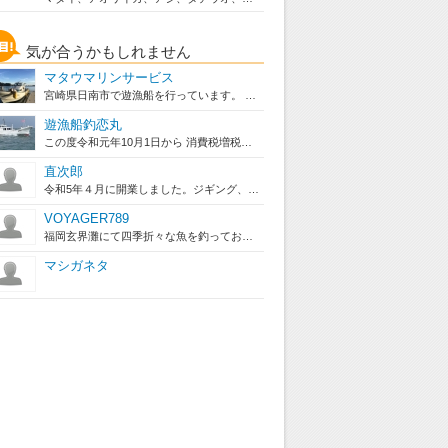
気が合うかもしれません
マタウマリンサービス
宮崎県日南市で遊漁船を行っています。 良かったら、日南海岸の大自...
遊漁船釣恋丸
この度令和元年10月1日から 消費税増税に伴い料金改定を行うこ...
直次郎
令和5年４月に開業しました。ジギング、タイラバ、エギングなどを主...
VOYAGER789
福岡玄界灘にて四季折々な魚を釣っております。
マシガネタ