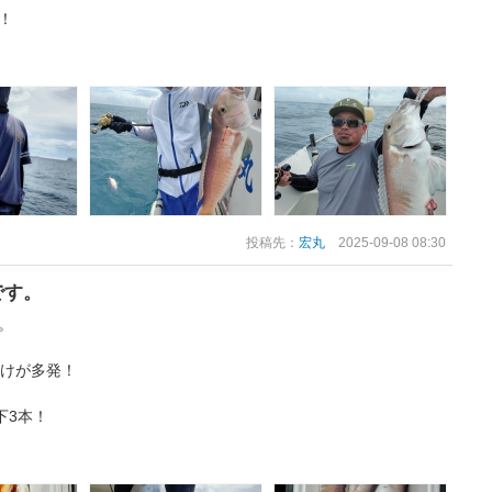
！
投稿先：
宏丸
2025-09-08 08:30
です。
。
抜けが多発！
下3本！